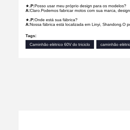
★
.P:
Posso usar meu próprio design para os modelos?
A:
Claro.Podemos fabricar motos com sua marca, design
★
.P:
Onde está sua fábrica?
A:
Nossa fábrica está localizada em Linyi, Shandong.
Tags:
Caminhão elétrico 60V do triciclo
caminhão elétri