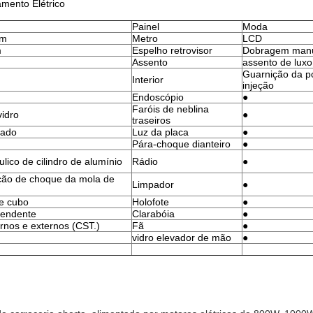
amento Elétrico
Painel
Moda
mm
Metro
LCD
m
Espelho retrovisor
Dobragem man
Assento
assento de luxo
Guarnição da p
Interior
injeção
Endoscópio
●
Faróis de neblina
idro
●
traseiros
rado
Luz da placa
●
Pára-choque dianteiro
●
lico de cilindro de alumínio
Rádio
●
ção de choque da mola de
Limpador
●
de cubo
Holofote
●
pendente
Clarabóia
●
rnos e externos (CST.)
Fã
●
vidro elevador de mão
●