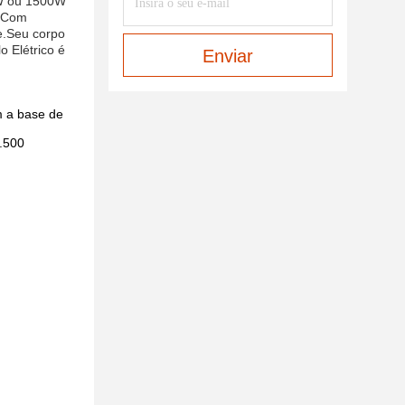
00W ou 1500W
s.Com
de.Seu corpo
 Elétrico é
Enviar
m a base de
2.500