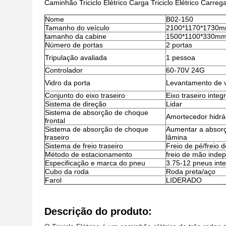
Caminhão Triciclo Elétrico Carga Triciclo Elétrico Carreg
Nome
B02-150
Tamanho do veículo
2100*1170*1730
tamanho da cabine
1500*1100*330m
Número de portas
2 portas
Tripulação avaliada
1 pessoa
Controlador
60-70V 24G
Vidro da porta
Levantamento de v
Conjunto do eixo traseiro
Eixo traseiro integ
Sistema de direção
Lidar
Sistema de absorção de choque
Amortecedor hidráu
frontal
Sistema de absorção de choque
Aumentar a absor
traseiro
lâmina
Sistema de freio traseiro
Freio de pé/freio 
Método de estacionamento
freio de mão inde
Especificação e marca do pneu
3.75-12 pneus inte
Cubo da roda
Roda preta/aço
Farol
LIDERADO
Descrição do produto: