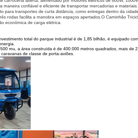
s de carroceria aberta, alimentado por motores elétricos de 800W, 10
a maneira confiável e eficiente de transportar mercadorias e materiai
ito para transportes de curta distância, como entregas dentro da cida
rês rodas facilita a manobra em espaços apertados.O Caminhão Triciclo
o econômica de carga elétrica.
nvestimento total do parque industrial é de 1,85 bilhão, é equipado co
energia.
1500 mu, a área construída é de 400.000 metros quadrados, mais de 
 caravanas de classe de porta-aviões.