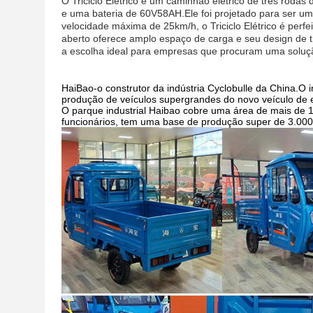
O Triciclo Elétrico é um caminhão elétrico de três roda
e uma bateria de 60V58AH.Ele foi projetado para ser um
velocidade máxima de 25km/h, o Triciclo Elétrico é perfe
aberto oferece amplo espaço de carga e seu design de t
a escolha ideal para empresas que procuram uma soluçã
HaiBao-o construtor da indústria Cyclobulle da China.O i
produção de veículos supergrandes do novo veículo de 
O parque industrial Haibao cobre uma área de mais de 
funcionários, tem uma base de produção super de 3.000