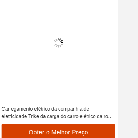
Carregamento elétrico da companhia de
Carg
eletricidade Trike da carga do carro elétrico da roda
do t
do caminhão três
trici
Obter o Melhor Preço