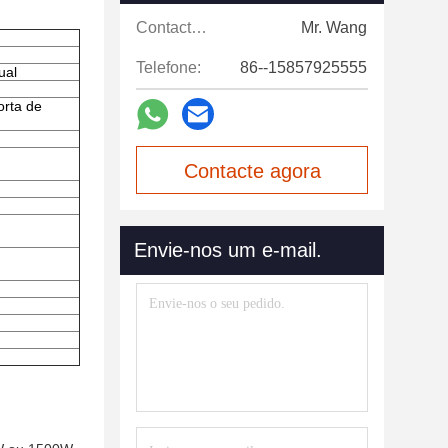
Contactos:
Mr. Wang
Telefone:
86--15857925555
ual
orta de
Contacte agora
Envie-nos um e-mail.