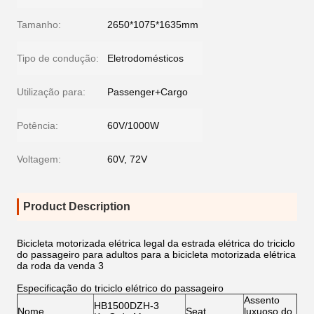
Tamanho:
2650*1075*1635mm
Tipo de condução:
Eletrodomésticos
Utilização para:
Passenger+Cargo
Potência:
60V/1000W
Voltagem:
60V, 72V
Product Description
Bicicleta motorizada elétrica legal da estrada elétrica do triciclo
do passageiro para adultos para a bicicleta motorizada elétrica
da roda da venda 3
Especificação do triciclo elétrico do passageiro
Assento
HB1500DZH-3
Nome
Seat
luxuoso do