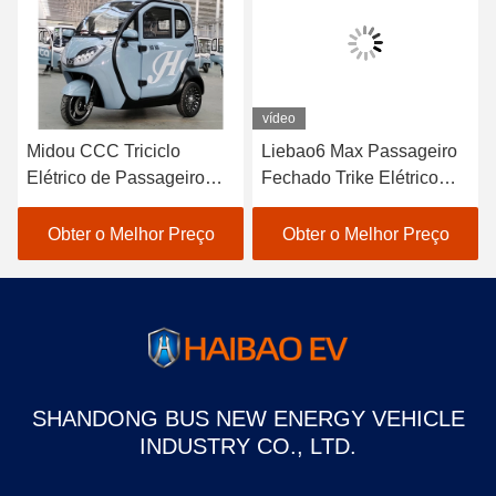
vídeo
Midou CCC Triciclo
Liebao6 Max Passageiro
Elétrico de Passageiro
Fechado Trike Elétrico
Triciclo Elétrico de 3
Três Rodas Passageiro
Rodas para Passageiro
Triciclo Elétrico
Obter o Melhor Preço
Obter o Melhor Preço
SHANDONG BUS NEW ENERGY VEHICLE
INDUSTRY CO., LTD.