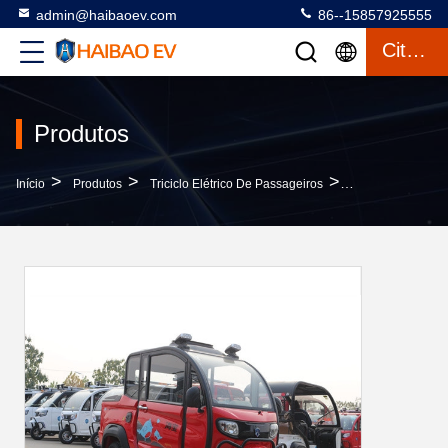
admin@haibaoev.com
86--15857925555
Citações
Produtos
>
>
>
Início
Produtos
Triciclo Elétrico De Passageiros
M Ka G 2 Portas T