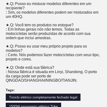
★.Q
:
Posso eu misturar modelos diferentes em um
recipiente?
:
Sim, os modelos diferentes podem ser misturados em
um 40HQ.
★.Q
:
Você tem os produtos no estoque?
:
Em linhas gerais nós não temos. Todas as
motocicletas serão produzidas de acordo com sua
ordem que inclui amostras.
★.Q
:
Posso eu usar meu próprio projeto para os
modelos?
:
Certo. Nós podemos fazer motocicletas com seus tipo,
projeto e cores.
★.Q
:
Onde está sua fábrica?
:
Nossa fábrica é situada em Linyi, Shandong. O porto
da carga pode ser porto de
QINGDAO/SHANGHAI/NINGBO/TIANJIN.
Tags:
Triciclo elétrico completamente fechado legal
1500W passageiro elétrico Trike