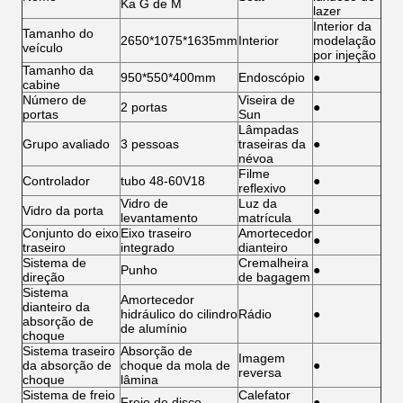
Ka G de M
lazer
Interior da
Tamanho do
2650*1075*1635mm
Interior
modelação
veículo
por injeção
Tamanho da
950*550*400mm
Endoscópio
●
cabine
Número de
Viseira de
2 portas
●
portas
Sun
Lâmpadas
Grupo avaliado
3 pessoas
traseiras da
●
névoa
Filme
Controlador
tubo 48-60V18
●
reflexivo
Vidro de
Luz da
Vidro da porta
●
levantamento
matrícula
Conjunto do eixo
Eixo traseiro
Amortecedor
●
traseiro
integrado
dianteiro
Sistema de
Cremalheira
Punho
●
direção
de bagagem
Sistema
Amortecedor
dianteiro da
hidráulico do cilindro
Rádio
●
absorção de
de alumínio
choque
Sistema traseiro
Absorção de
Imagem
da absorção de
choque da mola de
●
reversa
choque
lâmina
Sistema de freio
Calefator
Freio de disco
●