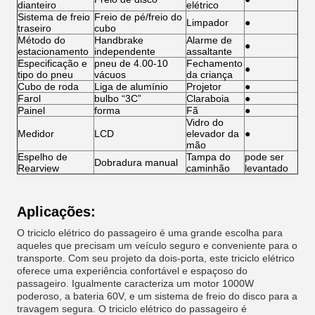
dianteiro
elétrico
Sistema de freio
Freio de pé/freio do
Limpador
●
traseiro
cubo
Método do
Handbrake
Alarme de
●
estacionamento
independente
assaltante
Especificação e
pneu de 4.00-10
Fechamento
●
tipo do pneu
vácuos
da criança
Cubo de roda
Liga de alumínio
Projetor
●
Farol
bulbo “3C”
Claraboia
●
Painel
forma
Fã
●
Vidro do
Medidor
LCD
elevador da
●
mão
Espelho de
Tampa do
pode ser
Dobradura manual
Rearview
caminhão
levantado
Aplicações:
O triciclo elétrico do passageiro é uma grande escolha para
aqueles que precisam um veículo seguro e conveniente para o
transporte. Com seu projeto da dois-porta, este triciclo elétrico
oferece uma experiência confortável e espaçoso do
passageiro. Igualmente caracteriza um motor 1000W
poderoso, a bateria 60V, e um sistema de freio do disco para a
travagem segura. O triciclo elétrico do passageiro é