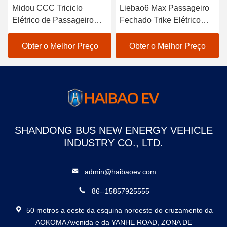
Midou CCC Triciclo
Liebao6 Max Passageiro
Elétrico de Passageiro
Fechado Trike Elétrico
Triciclo Elétrico de 3
Três Rodas Passageiro
Rodas para Passageiro
Triciclo Elétrico
Obter o Melhor Preço
Obter o Melhor Preço
SHANDONG BUS NEW ENERGY VEHICLE
INDUSTRY CO., LTD.
admin@haibaoev.com
86--15857925555
50 metros a oeste da esquina noroeste do cruzamento da
AOKOMA Avenida e da YANHE ROAD, ZONA DE