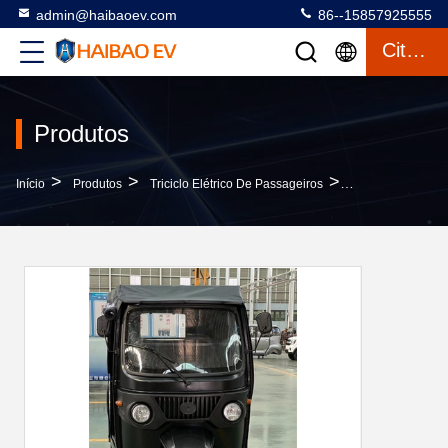
admin@haibaoev.com
86--15857925555
Citações
Produtos
>
>
>
Início
Produtos
Triciclo Elétrico De Passageiros
Mini Conveniente