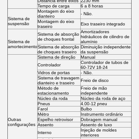
Distância entre eixos
2230 mm
Tempo de carga
6 a 8 horas
Montagem do eixo
- Não.
dianteiro
Sistema de
Montagem do eixo
suspensão
Eixo traseiro integrado
traseiro
Amortizadores
Sistema de absorção
hidráulicos de cilindro de
de choques frontal
Sistema de
alumínio
amortecimento
Sistema de absorção
Diminuição independente
de choques traseiro
da suspensão
Sistema de direção
Manual
Controlador de tubos de
Controlador
60-72V 18-24
Vidros de portas
- Não.
Sistema de travagem
Freio de disco
dianteiro e traseiro
Método de
Freio de mão
estacionamento
independente
Núcleo da roda
Núcleo da roda de aço
Pneus
4.00-12 pneu
Farol
Bulbo
Métro
Instrumento ordinário
Outras
Espelho retrovisor
Dobragem manual
configurações
Assento
Assento de luxo
Injeção de moldes
Interno
interiores