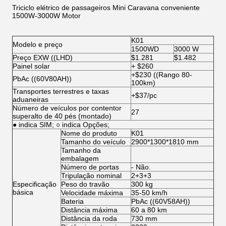
Triciclo elétrico de passageiros Mini Caravana conveniente
1500W-3000W Motor
K01
Modelo e preço
1500WD
3000 W
Preço EXW ((LHD)
$1.281
$1.482
Painel solar
+ $260
+$230 ((Rango 80-
PbAc ((60V80AH))
100km)
Transportes terrestres e taxas
+$37/pc
aduaneiras
Número de veículos por contentor
27
superalto de 40 pés (montado)
● indica SIM; ○ indica Opções;
Nome do produto
K01
Tamanho do veículo
2900*1300*1810 mm
Tamanho da
embalagem
Número de portas
- Não.
Tripulação nominal
2+3+3
Especificação
Peso do travão
300 kg
básica
Velocidade máxima
35-50 km/h
Bateria
PbAc ((60V58AH))
Distância máxima
60 a 80 km
Distância da roda
730 mm