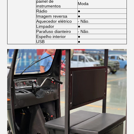
painel de
Moda
instrumentos
Rádio
●
Imagem reversa
●
Aquecedor elétrico
- Não.
Limpador
●
Parafuso dianteiro
- Não.
Espelho interior
●
USB
●