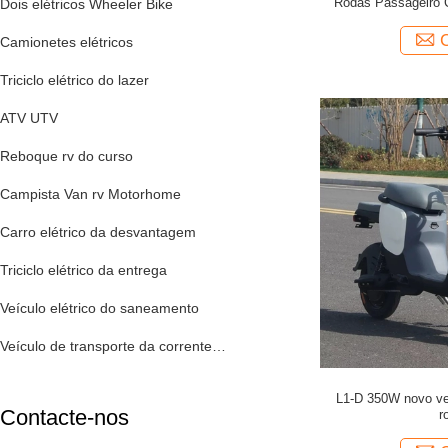
Rodas Passageiro 
Dois elétricos Wheeler Bike
Bater
Camionetes elétricos
Triciclo elétrico do lazer
ATV UTV
Reboque rv do curso
Campista Van rv Motorhome
Carro elétrico da desvantagem
Triciclo elétrico da entrega
Veículo elétrico do saneamento
Veículo de transporte da corrente fria
L1-D 350W novo veí
Contacte-nos
r