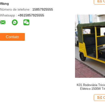
Wang
Número de telefone :
15857925555
Whatsapp :
+8615857925555
Contato
K01 Rodoviária Trici
Elétrico 1500W Tr
fe