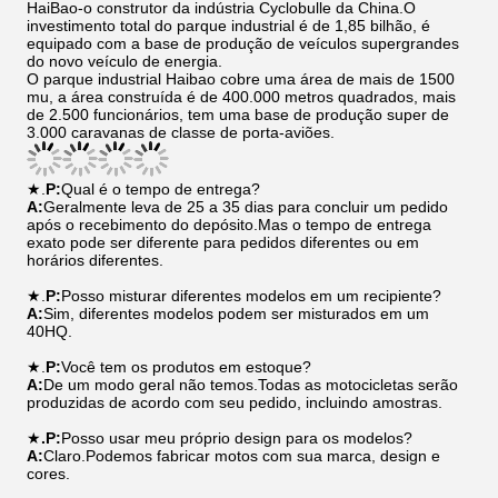
HaiBao-o construtor da indústria Cyclobulle da China.O
investimento total do parque industrial é de 1,85 bilhão, é
equipado com a base de produção de veículos supergrandes
do novo veículo de energia.
O parque industrial Haibao cobre uma área de mais de 1500
mu, a área construída é de 400.000 metros quadrados, mais
de 2.500 funcionários, tem uma base de produção super de
3.000 caravanas de classe de porta-aviões.
★.
P:
Qual é o tempo de entrega?
A:
Geralmente leva de 25 a 35 dias para concluir um pedido
após o recebimento do depósito.Mas o tempo de entrega
exato pode ser diferente para pedidos diferentes ou em
horários diferentes.
★.
P:
Posso misturar diferentes modelos em um recipiente?
A:
Sim, diferentes modelos podem ser misturados em um
40HQ.
★.
P:
Você tem os produtos em estoque?
A:
De um modo geral não temos.Todas as motocicletas serão
produzidas de acordo com seu pedido, incluindo amostras.
★
.P:
Posso usar meu próprio design para os modelos?
A:
Claro.Podemos fabricar motos com sua marca, design e
cores.