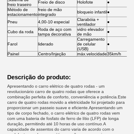
Freio de disco
Holofote
●
freio traseiro
Método de
freio de mão
bloqueio infantil
●
estacionamento
integrado
Clarabóia +
Pneu
4,00-10 especial
●
ventilador
Roda de aço com
vidro elevador
Cubo da roda
●
tampa decorativa
de mão
Carregamento
Farol
liderado
de celular
●
(USB)
Painel
Centro/Injeção
máx.velocidade
35km/h
Descrição do produto:
Apresentando o carro elétrico de quatro rodas - um
revolucionário carro de quatro rodas que oferece a
combinação perfeita de conforto, conveniência e potência.Este
carro de quatro rodas movido a eletricidade foi projetado para
proporcionar um passeio suave e eficiente.Apresentando um
tipo de corpo fechado, o carro elétrico de quatro rodas vem
com uma bateria de fosfato de ferro de lítio (LFP) de longa
duração, permitindo até 10 horas de uso contínuo.A
capacidade de assentos do carro varia de acordo com o