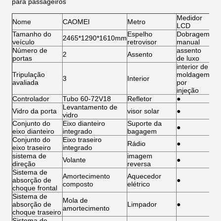
para passageiros
Medidor
Nome
CAOMEI
Metro
LCD
Tamanho do
Espelho
Dobragem
2465*1290*1610mm
veículo
retrovisor
manual
Número de
assento
2
Assento
portas
de luxo
interior de
Tripulação
moldagem
3
Interior
avaliada
por
injeção
Controlador
Tubo 60-72V18
Refletor
●
Levantamento de
Vidro da porta
visor solar
●
vidro
Conjunto do
Eixo dianteiro
Suporte da
●
eixo dianteiro
integrado
bagagem
Conjunto do
Eixo traseiro
Rádio
●
eixo traseiro
integrado
sistema de
imagem
Volante
●
direção
reversa
Sistema de
Amortecimento
Aquecedor
absorção de
●
composto
elétrico
choque frontal
Sistema de
Mola de
absorção de
Limpador
●
amortecimento
choque traseiro
Sistema de