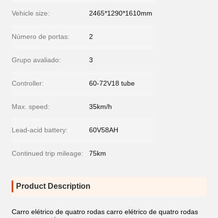
Vehicle size:
2465*1290*1610mm
Número de portas:
2
Grupo avaliado:
3
Controller:
60-72V18 tube
Max. speed:
35km/h
Lead-acid battery:
60V58AH
Continued trip mileage:
75km
Product Description
Carro elétrico de quatro rodas carro elétrico de quatro rodas