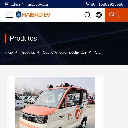
admin@haibaoev.com
86--15857925555
Citações
Produtos
>
>
>
Início
Produtos
Quatro Wheeler Electric Car
CAO MEI Passageiro Automóvel Elétrico De Quatro Rodas 2 Portas Automóvel Elétrico De Quatro Rodas