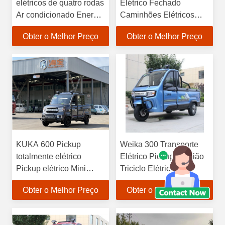
elétricos de quatro rodas
Elétrico Fechado
Ar condicionado Energia
Caminhões Elétricos
solar Minicarro de baixa
Triciclo Triciclo
Obter o Melhor Preço
Obter o Melhor Preço
velocidade
KUKA 600 Pickup
Weika 300 Transporte
totalmente elétrico
Elétrico Pickup Camião
Pickup elétrico Mini
Triciclo Elétrico
Pickup elétrico
Passageiro
Obter o Melhor Preço
Obter o Melhor Preço