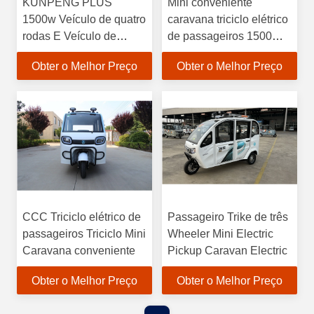
KUNPENG PLUS
Mini conveniente
1500w Veículo de quatro
caravana triciclo elétrico
rodas E Veículo de
de passageiros 1500W -
passageiros Carro de
3000W Motor
Obter o Melhor Preço
Obter o Melhor Preço
bateria de luxo
CCC Triciclo elétrico de
Passageiro Trike de três
passageiros Triciclo Mini
Wheeler Mini Electric
Caravana conveniente
Pickup Caravan Electric
Obter o Melhor Preço
Obter o Melhor Preço