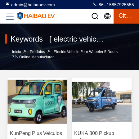
admin@haibaoev.com
86--15857925555
Citações
Keywords [ electric vehicle four wheeler 5 doors 72v ] Match 10 produtos
>
>
Início
Produtos
Electric Vehicle Four Wheeler 5 Doors
72v Online Manufacturer
KunPeng Plus Veículos
KUKA 300 Pickup