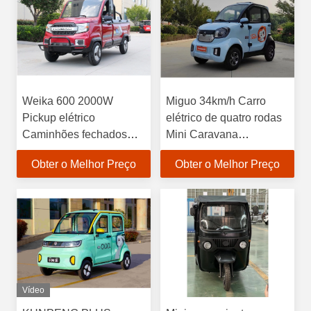
Weika 600 2000W
Miguo 34km/h Carro
Pickup elétrico
elétrico de quatro rodas
Caminhões fechados
Mini Caravana
Pequeno caminhão
conveniente Veículo
Obter o Melhor Preço
Obter o Melhor Preço
elétrico Passageiro
elétrico de passageiros
Vídeo